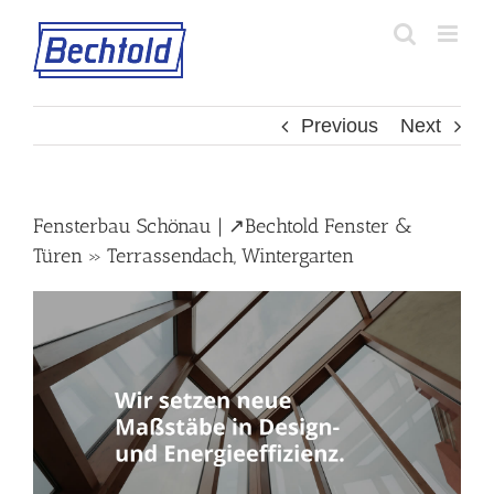
Skip
to
content
Previous
Next
Fensterbau Schönau | ↗️Bechtold Fenster &
Türen » Terrassendach, Wintergarten