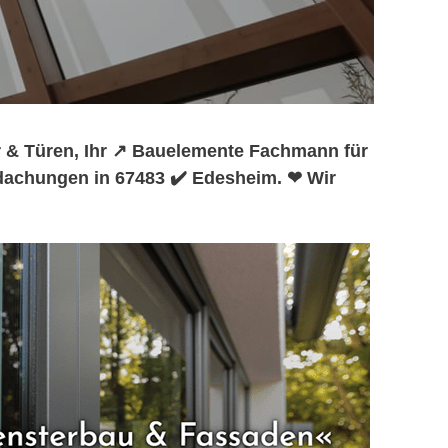
 & Türen, Ihr ↗️ Bauelemente Fachmann für
rdachungen in 67483 ✔️ Edesheim. ❤ Wir