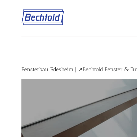
Skip
to
content
Fensterbau Edesheim | ↗️Bechtold Fenster & Tü