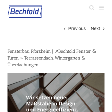
Skip
to
content
Previous
Next
Fensterbau Pforzheim | ↗️Bechtold Fenster &
Türen » Terrassendach, Wintergarten &
Überdachungen