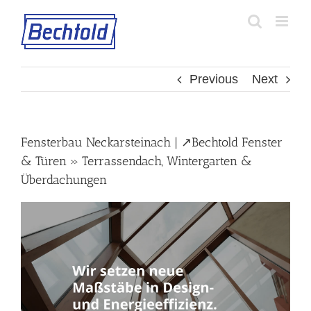
Skip
to
content
Previous
Next
Fensterbau Neckarsteinach | ↗️Bechtold Fenster
& Türen » Terrassendach, Wintergarten &
Überdachungen