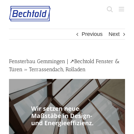
Skip
to
content
Previous
Next
Fensterbau Gemmingen | ↗️Bechtold Fenster &
Türen » Terrassendach, Rolladen