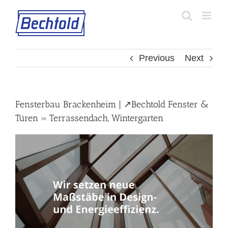
Skip
to
content
Previous
Next
Fensterbau Brackenheim | ↗️Bechtold Fenster &
Türen » Terrassendach, Wintergarten