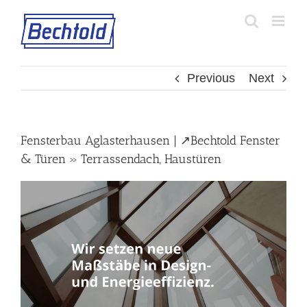
Skip
to
content
Previous
Next
Fensterbau Aglasterhausen | ↗️Bechtold Fenster
& Türen » Terrassendach, Haustüren